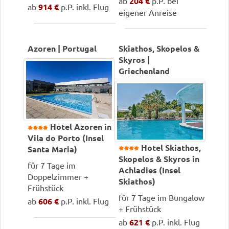
ab
204 €
p.P. bei
ab
914 €
p.P. inkl. Flug
eigener Anreise
Azoren | Portugal
Skiathos, Skopelos &
Skyros |
Griechenland
Hotel Azoren in
Vila do Porto (Insel
Hotel Skiathos,
Santa Maria)
Skopelos & Skyros in
für 7 Tage im
Achladies (Insel
Doppelzimmer +
Skiathos)
Frühstück
für 7 Tage im Bungalow
ab
606 €
p.P. inkl. Flug
+ Frühstück
ab
621 €
p.P. inkl. Flug