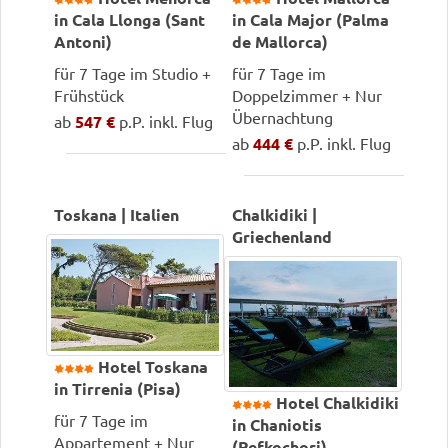
in Cala Llonga (Sant
in Cala Major (Palma
Antoni)
de Mallorca)
für 7 Tage im Studio +
für 7 Tage im
Frühstück
Doppelzimmer + Nur
Übernachtung
ab
547 €
p.P. inkl. Flug
ab
444 €
p.P. inkl. Flug
Toskana | Italien
Chalkidiki |
Griechenland
Hotel Toskana
in Tirrenia (Pisa)
Hotel Chalkidiki
für 7 Tage im
in Chaniotis
Appartement + Nur
(Pefkochori)