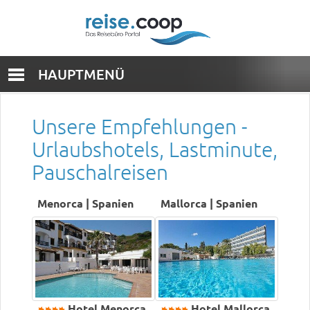
HAUPTMENÜ
Unsere Empfehlungen -
Urlaubshotels, Lastminute,
Pauschalreisen
Menorca | Spanien
Mallorca | Spanien
Hotel Menorca
Hotel Mallorca